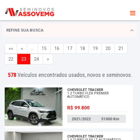
REFINE SUA BUSCA
««
«
…
15
16
17
18
19
20
21
22
23
24
»
578
Veículos encontrados usados, novos e seminovos.
CHEVROLET TRACKER
1.2 TURBO FLEX PREMIER
AUTOMÁTICO
R$ 99.800
2021/2022
51000
Km
CHEVROLET TRACKER
1.0 TURBO FLEX LT AUTOMÁTICO