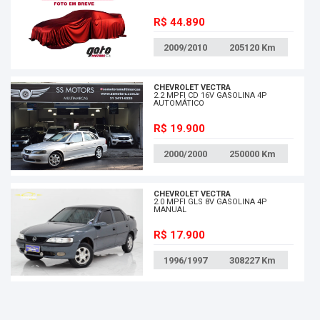
R$ 44.890
2009/2010
205120
Km
CHEVROLET VECTRA
2.2 MPFI CD 16V GASOLINA 4P
AUTOMÁTICO
R$ 19.900
2000/2000
250000
Km
CHEVROLET VECTRA
2.0 MPFI GLS 8V GASOLINA 4P
MANUAL
R$ 17.900
1996/1997
308227
Km