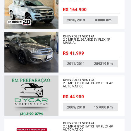
R$ 164.900
2018/2019
83000
Km
CHEVROLET VECTRA
2.0 MPFI ELEGANCE 8V FLEX 4P
MANUAL
R$ 41.999
2011/2011
289319
Km
CHEVROLET VECTRA
2.0 MPFI GT-X HATCH 8V FLEX 4P
AUTOMÁTICO
R$ 44.900
2009/2010
157000
Km
CHEVROLET VECTRA
2.0 MPFI GT-X HATCH 8V FLEX 4P
AUTOMÁTICO