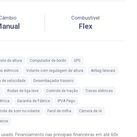
Câmbio
Combustível
anual
Flex
ste de altura
Computador de bordo
GPS
os elétricos
Volante com regulagem de altura
Airbag laterais
e de velocidade
Desembaçador traseiro
Rodas de liga leve
Controle de tração
Travas elétricas
étrica
Garantia de Fábrica
IPVA Pago
trole de som no volante
Farol de milha
Câmera de ré
eiros
ado. Financiamento nas principais financeiras em até 60x.