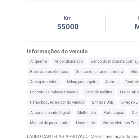
Km
55000
M
Informações do veículo
Ar quente
Ar condicionado
Banco do motorista com aju
Retrovisores elétricos
Sensor de estacionamento
Vidr
Airbag motorista
Airbag passageiro
Alarme
Control
Encosto de cabeça traseiro
Farol de neblina
Freios ABS
Pára-choques na cor do veiculo
Entrada USB
Direção El
Ar condicionado Digital
Multimídia
Porta copos
Con
Manual do proprietário
Licenciado
Vidros elétricos Tras
LAUDO CAUTELAR APROVADO. Melhor avaliação do seu us